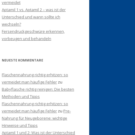
vermeidet
Aptamil 1 vs. Aptamil 2 – was ist der
Unterschied und wann sollte ich
wechseln?
Fersendruckgeschwüre erkennen,
vorbeugen und behandeln
NEUESTE KOMMENTARE
Flaschennahrung richtig erhitzen: so
vermeidet man häufige Fehler
zu
Babyflasche richtig reinigen: Die besten
Methoden und Tipps
Flaschennahrung richtig erhitzen: so
vermeidet man häufige Fehler
zu
Pre-
Nahrung für Neugeborene: wichtige
Hinweise und Tipps
Aptamil 1 und 2: Was ist der Unterschied