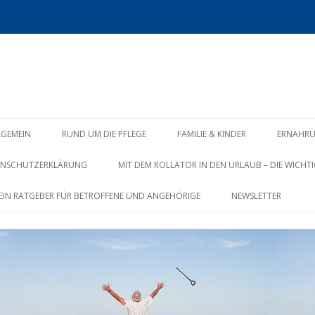
Zum
Inhalt
LGEMEIN
RUND UM DIE PFLEGE
FAMILIE & KINDER
ERNÄHR
springen
ENSCHUTZERKLÄRUNG
MIT DEM ROLLATOR IN DEN URLAUB – DIE WICHTI
? EIN RATGEBER FÜR BETROFFENE UND ANGEHÖRIGE
NEWSLETTER