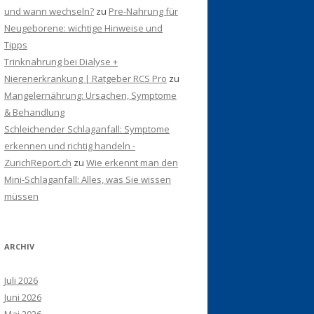
und wann wechseln?
zu
Pre-Nahrung für
Neugeborene: wichtige Hinweise und
Tipps
Trinknahrung bei Dialyse +
Nierenerkrankung | Ratgeber RCS Pro
zu
Mangelernährung: Ursachen, Symptome
& Behandlung
Schleichender Schlaganfall: Symptome
erkennen und richtig handeln -
ZurichReport.ch
zu
Wie erkennt man den
Mini-Schlaganfall: Alles, was Sie wissen
müssen
ARCHIV
Juli 2026
Juni 2026