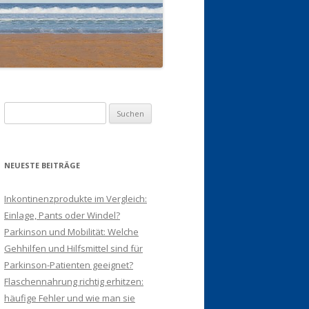
Suchen
nach:
NEUESTE BEITRÄGE
Inkontinenzprodukte im Vergleich:
Einlage, Pants oder Windel?
Parkinson und Mobilität: Welche
Gehhilfen und Hilfsmittel sind für
Parkinson-Patienten geeignet?
Flaschennahrung richtig erhitzen:
häufige Fehler und wie man sie