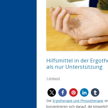
Hilfsmittel in der Ergot
als nur Unterstützung
1 Antwort
Die
Ergotherapie und Physiotherapie
si
konzentrieren sich darauf, die körperl