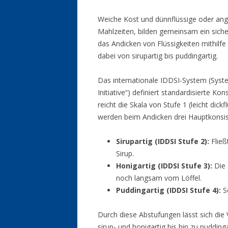
Weiche Kost und dünnflüssige oder ange
Mahlzeiten, bilden gemeinsam ein siche
das Andicken von Flüssigkeiten mithilf
dabei von sirupartig bis puddingartig.
Das internationale IDDSI-System (Syste
Initiative“) definiert standardisierte K
reicht die Skala von Stufe 1 (leicht dickf
werden beim Andicken drei Hauptkonsis
Sirupartig (IDDSI Stufe 2):
Fließ
Sirup.
Honigartig (IDDSI Stufe 3):
Die 
noch langsam vom Löffel.
Puddingartig (IDDSI Stufe 4):
Se
Durch diese Abstufungen lässt sich die 
sirup- und honigartig bis hin zu puddin