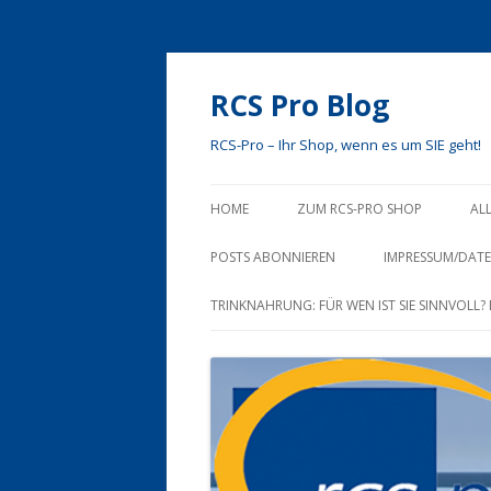
RCS Pro Blog
RCS-Pro – Ihr Shop, wenn es um SIE geht!
HOME
ZUM RCS-PRO SHOP
AL
ÜBER UNS
POSTS ABONNIEREN
IMPRESSUM/DAT
IHRE VORTEILE
TRINKNAHRUNG: FÜR WEN IST SIE SINNVOLL
KONTAKT