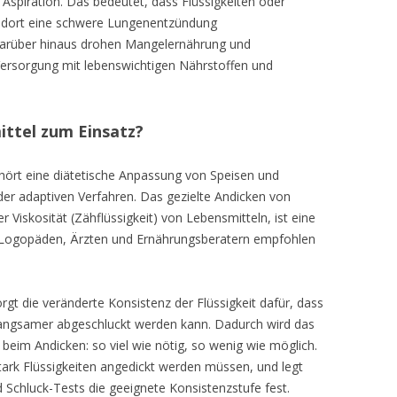
 Aspiration. Das bedeutet, dass Flüssigkeiten oder
 dort eine schwere Lungenentzündung
Darüber hinaus drohen Mangelernährung und
ersorgung mit lebenswichtigen Nährstoffen und
tel zum Einsatz?
ört eine diätetische Anpassung von Speisen und
r adaptiven Verfahren. Das gezielte Andicken von
 Viskosität (Zähflüssigkeit) von Lebensmitteln, ist eine
Logopäden, Ärzten und Ernährungsberatern empfohlen
gt die veränderte Konsistenz der Flüssigkeit dafür, dass
 langsamer abgeschluckt werden kann. Dadurch wird das
lt beim Andicken: so viel wie nötig, so wenig wie möglich.
stark Flüssigkeiten angedickt werden müssen, und legt
chluck-Tests die geeignete Konsistenzstufe fest.