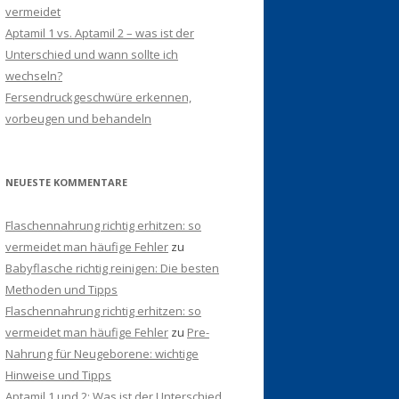
vermeidet
Aptamil 1 vs. Aptamil 2 – was ist der
Unterschied und wann sollte ich
wechseln?
Fersendruckgeschwüre erkennen,
vorbeugen und behandeln
NEUESTE KOMMENTARE
Flaschennahrung richtig erhitzen: so
vermeidet man häufige Fehler
zu
Babyflasche richtig reinigen: Die besten
Methoden und Tipps
Flaschennahrung richtig erhitzen: so
vermeidet man häufige Fehler
zu
Pre-
Nahrung für Neugeborene: wichtige
Hinweise und Tipps
Aptamil 1 und 2: Was ist der Unterschied