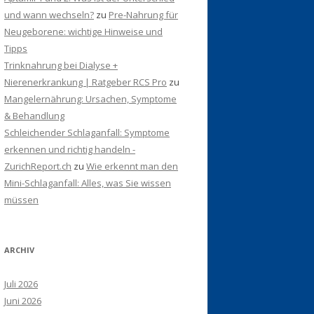
und wann wechseln?
zu
Pre-Nahrung für
Neugeborene: wichtige Hinweise und
Tipps
Trinknahrung bei Dialyse +
Nierenerkrankung | Ratgeber RCS Pro
zu
Mangelernährung: Ursachen, Symptome
& Behandlung
Schleichender Schlaganfall: Symptome
erkennen und richtig handeln -
ZurichReport.ch
zu
Wie erkennt man den
Mini-Schlaganfall: Alles, was Sie wissen
müssen
ARCHIV
Juli 2026
Juni 2026