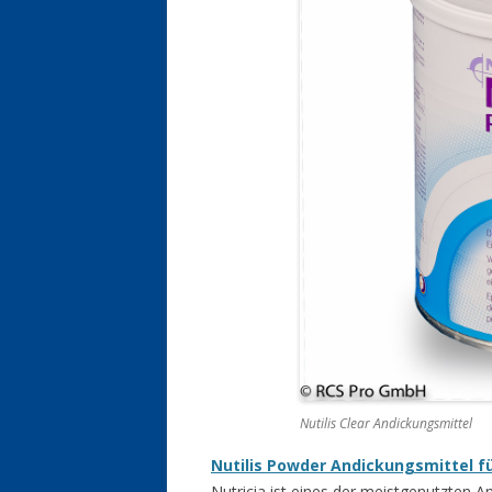
Nutilis Clear Andickungsmittel
Nutilis Powder Andickungsmittel f
Nutricia ist eines der meistgenutzten 