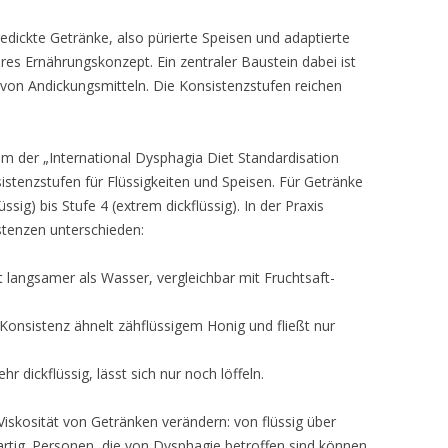
dickte Getränke, also pürierte Speisen und adaptierte
res Ernährungskonzept. Ein zentraler Baustein dabei ist
e von Andickungsmitteln. Die Konsistenzstufen reichen
m der „International Dysphagia Diet Standardisation
onsistenzstufen für Flüssigkeiten und Speisen. Für Getränke
lüssig) bis Stufe 4 (extrem dickflüssig). In der Praxis
tenzen unterschieden:
t langsamer als Wasser, vergleichbar mit Fruchtsaft-
Konsistenz ähnelt zähflüssigem Honig und fließt nur
hr dickflüssig, lässt sich nur noch löffeln.
Viskosität von Getränken verändern: von flüssig über
gartig. Personen, die von Dysphagie betroffen sind können