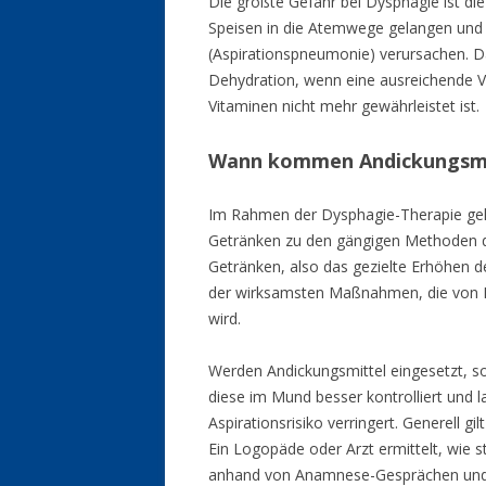
Die größte Gefahr bei Dysphagie ist die
Speisen in die Atemwege gelangen und
(Aspirationspneumonie) verursachen. 
Dehydration, wenn eine ausreichende V
Vitaminen nicht mehr gewährleistet ist.
Wann kommen Andickungsmit
Im Rahmen der Dysphagie-Therapie geh
Getränken zu den gängigen Methoden de
Getränken, also das gezielte Erhöhen der
der wirksamsten Maßnahmen, die von 
wird.
Werden Andickungsmittel eingesetzt, sor
diese im Mund besser kontrolliert und
Aspirationsrisiko verringert. Generell gi
Ein Logopäde oder Arzt ermittelt, wie 
anhand von Anamnese-Gesprächen und S