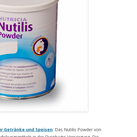
ür Getränke und Speisen
: Das Nutilis Powder von
Andickungsmitteln in der Dysphagie-Versorgung. Die